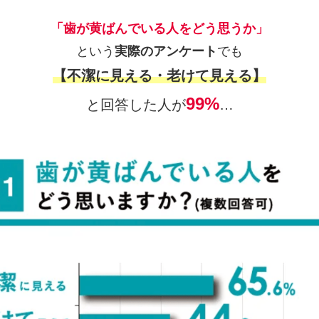
「歯が黄ばんでいる人をどう思うか」
という
実際のアンケート
でも
【不潔に見える・老けて見える】
99%
と回答した人が
…